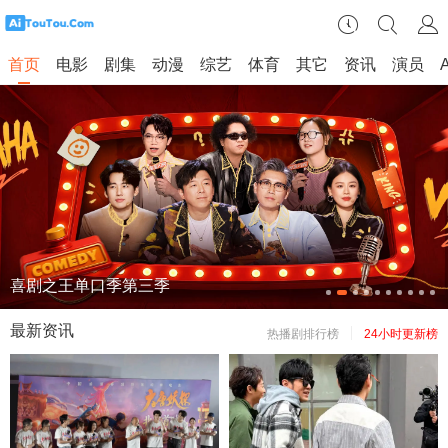
首页
电影
剧集
动漫
综艺
体育
其它
资讯
演员
开始推理吧第四季
喜剧之王单口季第三季
最新资讯
热播剧排行榜
24小时更新榜