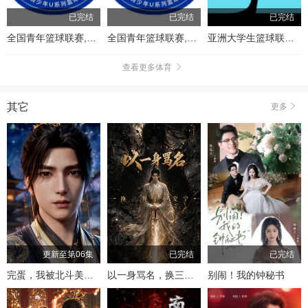
已完结
已完结
已完结
全国青年篮球联赛,深圳新世纪83-72北京首钢20260804
全国青年篮球联赛,青岛国信海天92-71山西汾酒20260803
亚洲大学生篮球联赛,香港中文大学VS延世大学20260803
查看更多体育
其它
更多
更新至第06集
已完结
已完结
完蛋，我被北斗美女包围了
以一身骂名，换三界太平
别闹！我的钟秘书