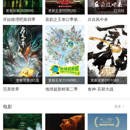
更新至第20260806期
更新至第20260806期
已完结
开始推理吧第四季
喜剧之王单口季第三季
兵自风中来
更新至第281集
更新至第20260806期
更新至第20260805期
完美世界
地球超新鲜第二季
食神·百厨大战
电影
更多