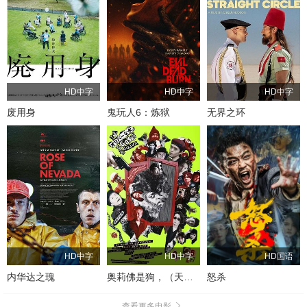
HD中字
HD中字
HD中字
废用身
鬼玩人6：炼狱
无界之环
HD中字
HD中字
HD国语
内华达之瑰
奥莉佛是狗，（天哪！！）这家伙电影版
怒杀
查看更多电影