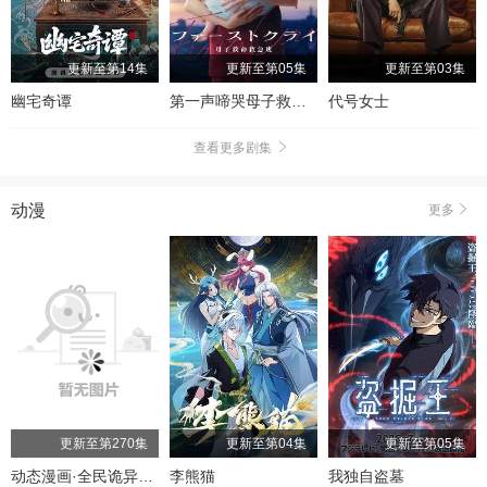
更新至第14集
更新至第05集
更新至第03集
幽宅奇谭
第一声啼哭母子救命急救班
代号女士
查看更多剧集
动漫
更多
更新至第270集
更新至第04集
更新至第05集
动态漫画·全民诡异：开局掌握零元购
李熊猫
我独自盗墓