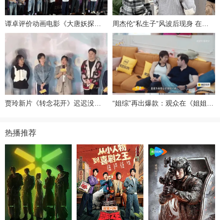
谭卓评价动画电影《大唐妖探》：意犹未尽，想看第二部
周杰伦“私生子”风波后现身 在街头录综艺谈笑风生心情好
贾玲新片《转念花开》迟迟没消息，到底是为什么？
“姐综”再出爆款：观众在《姐姐当家2》里看什么？
热播推荐